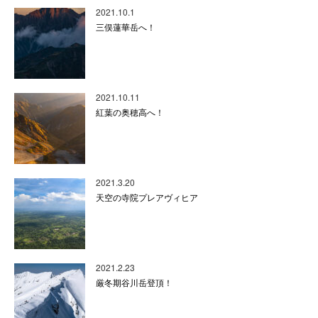
2021.10.1
三俣蓮華岳へ！
2021.10.11
紅葉の奥穂高へ！
2021.3.20
天空の寺院プレアヴィヒア
2021.2.23
厳冬期谷川岳登頂！