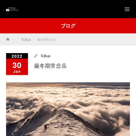
ブログ
Home
写真up
厳冬期常念岳
2022
写真up
30
厳冬期常念岳
Jan