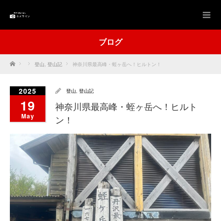
ブログ
Home
登山
,
登山記
神奈川県最高峰・蛭ヶ岳へ！ヒルトン！
2025
登山
,
登山記
19
神奈川県最高峰・蛭ヶ岳へ！ヒルト
May
ン！