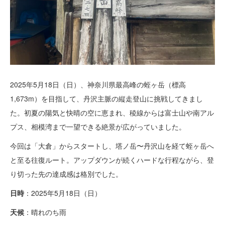
2025年5月18日（日）、神奈川県最高峰の蛭ヶ岳（標高
1,673m）を目指して、丹沢主脈の縦走登山に挑戦してきまし
た。初夏の陽気と快晴の空に恵まれ、稜線からは富士山や南アル
プス、相模湾まで一望できる絶景が広がっていました。
今回は「大倉」からスタートし、塔ノ岳〜丹沢山を経て蛭ヶ岳へ
と至る往復ルート。アップダウンが続くハードな行程ながら、登
り切った先の達成感は格別でした。
日時
：2025年5月18日（日）
天候
：晴れのち雨