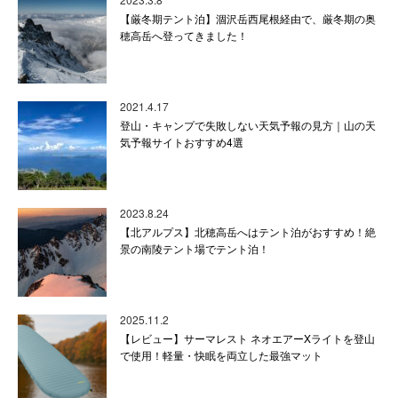
【厳冬期テント泊】涸沢岳西尾根経由で、厳冬期の奥
穂高岳へ登ってきました！
2021.4.17
登山・キャンプで失敗しない天気予報の見方｜山の天
気予報サイトおすすめ4選
2023.8.24
【北アルプス】北穂高岳へはテント泊がおすすめ！絶
景の南陵テント場でテント泊！
2025.11.2
【レビュー】サーマレスト ネオエアーXライトを登山
で使用！軽量・快眠を両立した最強マット