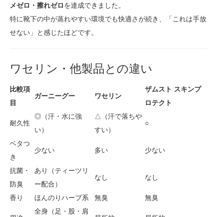
メゼロ・擦れゼロ
を達成できました。
特に靴下の中が蒸れやすい環境でも快適さが続き、「これは手放
せない」と感じたほどです。
ワセリン・他製品との違い
比較項
ザムスト スキンプ
ガーニーグー
ワセリン
目
ロテクト
◎（汗・水に強
△（汗で落ちや
耐久性
○
い）
すい）
ベタつ
少ない
多い
少ない
き
抗菌・
あり（ティーツリ
なし
なし
防臭
ー配合）
香り
ほんのりハーブ系
無臭
無臭
全身（足・股・肩