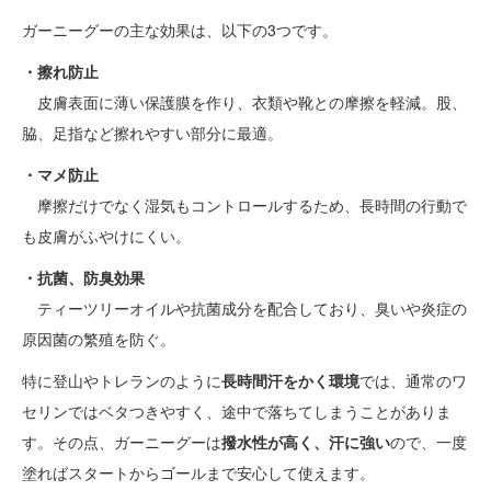
ガーニーグーの主な効果は、以下の3つです。
・擦れ防止
皮膚表面に薄い保護膜を作り、衣類や靴との摩擦を軽減。股、
脇、足指など擦れやすい部分に最適。
・マメ防止
摩擦だけでなく湿気もコントロールするため、長時間の行動で
も皮膚がふやけにくい。
・抗菌、防臭効果
ティーツリーオイルや抗菌成分を配合しており、臭いや炎症の
原因菌の繁殖を防ぐ。
特に登山やトレランのように
長時間汗をかく環境
では、通常のワ
セリンではベタつきやすく、途中で落ちてしまうことがありま
す。その点、ガーニーグーは
撥水性が高く、汗に強い
ので、一度
塗ればスタートからゴールまで安心して使えます。