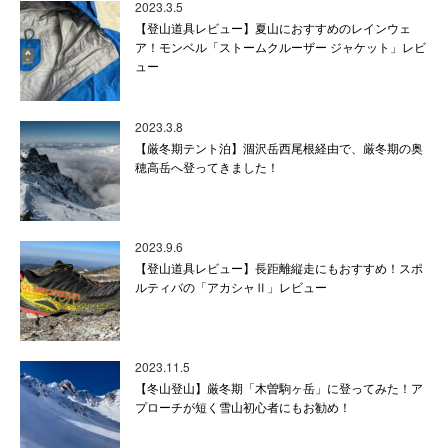
2023.3.5
【登山道具レビュー】夏山におすすめのレインウェ
ア！モンベル「ストームクルーザー ジャケット」レビ
ュー
2023.3.8
【厳冬期テント泊】涸沢岳西尾根経由で、厳冬期の奥
穂高岳へ登ってきました！
2023.9.6
【登山道具レビュー】長距離縦走にもおすすめ！スポ
ルティバの「アカシャⅡ」レビュー
2023.11.5
【冬山登山】厳冬期「木曽駒ヶ岳」に登ってみた！ア
プローチが短く雪山初心者にもお勧め！