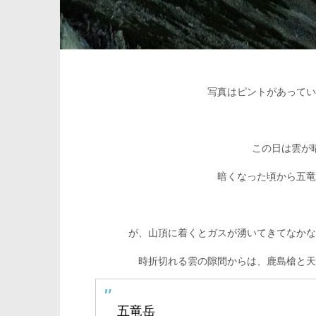
写真はピントがあってい
この日は雲が
暗くなった頃から五竜
が、山頂に着くとガスが湧いてきてなかな
時折切れる雲の隙間からは、鹿島槍と天
五竜岳