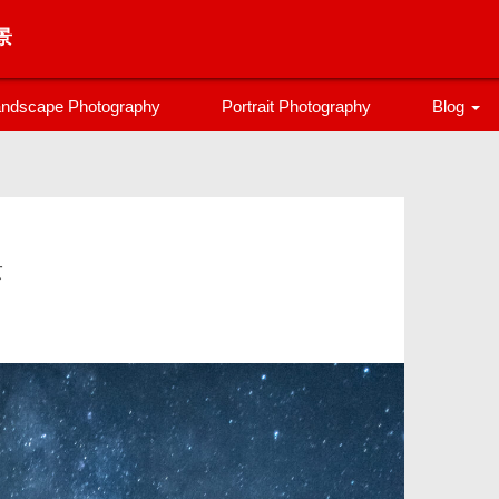
景
ndscape Photography
Portrait Photography
Blog
ブログ
登山
トレラン
景
カメラ
旅行