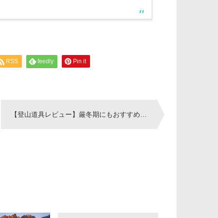
RSS
feedly
Pin it
【登山道具レビュー】厳冬期にもおすすめ！「サーマレストネオエアー Xサーモ」のエアマットを使ってみた！