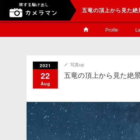
五竜の頂上から見た絶
Profile
La
2021
写真up
22
五竜の頂上から見た絶
Aug