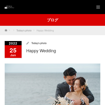
ブログ
Home
Today's photo
Happy Wedding
2022
Today's photo
25
Happy Wedding
Jan