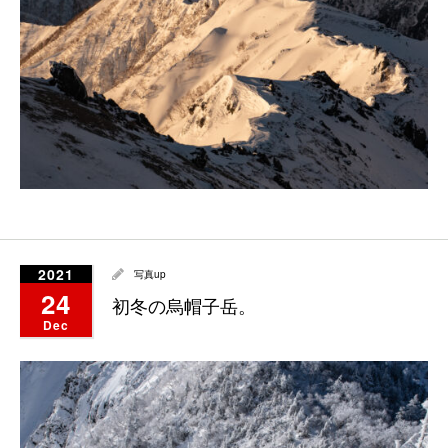
2021
写真up
24
初冬の烏帽子岳。
Dec