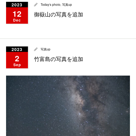
2023
Today's photo
,
写真up
12
御嶽山の写真を追加
Dec
2023
写真up
2
竹富島の写真を追加
Sep