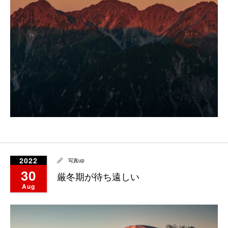
2022
写真up
30
厳冬期が待ち遠しい
Aug