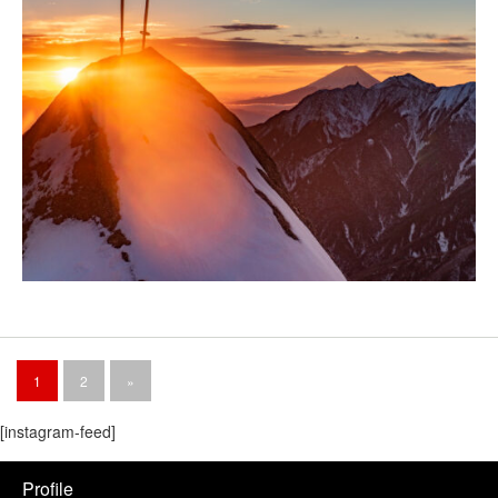
1
2
»
[instagram-feed]
Profile