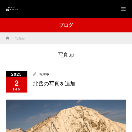
ブログ
Home
写真up
写真up
2025
写真up
2
北岳の写真を追加
Feb