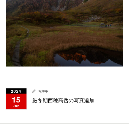
2024
写真up
15
厳冬期西穂高岳の写真追加
Jan