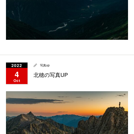
2022
写真up
4
北穂の写真UP
Oct