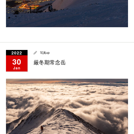
2022
写真up
30
厳冬期常念岳
Jan