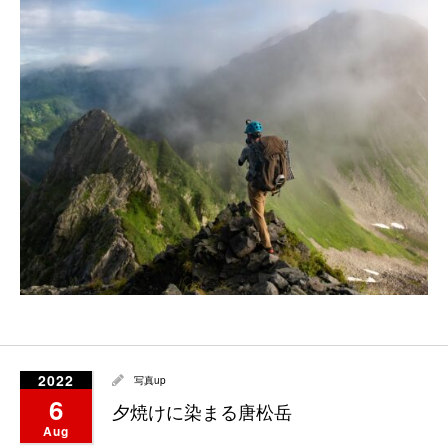
2022
写真up
6
夕焼けに染まる唐松岳
Aug