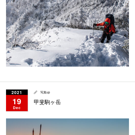
2021
写真up
19
甲斐駒ヶ岳
Dec