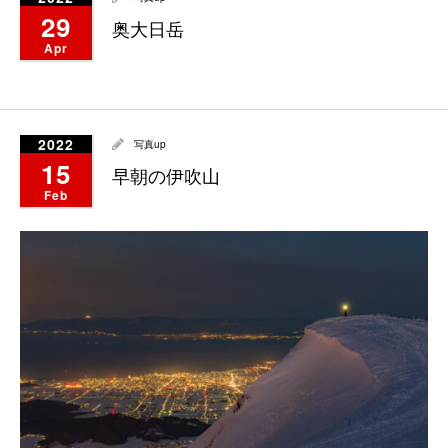
29
奥大日岳
Apr
2022
写真up
15
早朝の伊吹山
Feb