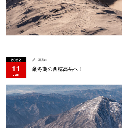
2022
写真up
11
厳冬期の西穂高岳へ！
Jan