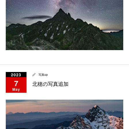
2023
写真up
7
北穂の写真追加
May