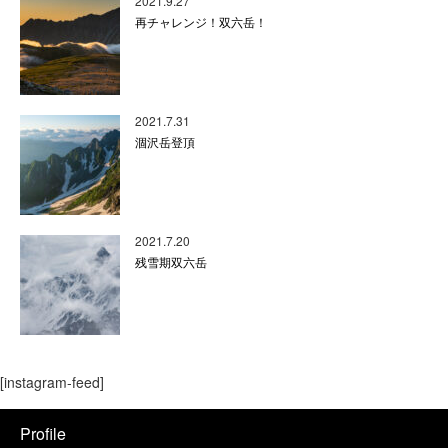
2021.9.27
再チャレンジ！双六岳！
2021.7.31
涸沢岳登頂
2021.7.20
残雪期双六岳
[instagram-feed]
Profile