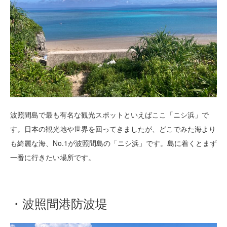
波照間島で最も有名な観光スポットといえばここ「ニシ浜」で
す。日本の観光地や世界を回ってきましたが、どこでみた海より
も綺麗な海、No.1が波照間島の「ニシ浜」です。島に着くとまず
一番に行きたい場所です。
・波照間港防波堤