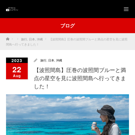
ブログ
Home
旅行
,
日本
,
沖縄
【波照間島】圧巻の波照間ブルーと満点の星空を見に波照
間島へ行ってきました！
2023
旅行
,
日本
,
沖縄
22
【波照間島】圧巻の波照間ブルーと満
Aug
点の星空を見に波照間島へ行ってきま
した！