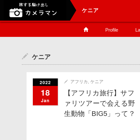
ケニア
Profile
La
ケニア
2022
アフリカ
,
ケニア
18
【アフリカ旅行】サフ
Jan
ァリツアーで会える野
生動物「BIG5」って？