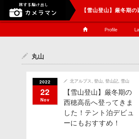
Profile
La
丸山
2022
北アルプス
,
登山
,
登山記
,
雪山
22
【雪山登山】厳冬期の
Nov
西穂高岳へ登ってきま
した！テント泊デビュ
ーにもおすすめ！