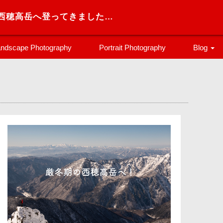
【雪山登山】厳冬期の西穂高岳へ登ってきました！テント泊デビューにもおすすめ！
ndscape Photography
Portrait Photography
Blog
ブログ
登山
トレラン
カメラ
旅行