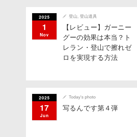
2025
登山
,
登山道具
1
【レビュー】ガーニー
Nov
グーの効果は本当？ト
レラン・登山で擦れゼ
ロを実現する方法
2025
Today's photo
17
写るんです第４弾
Jun