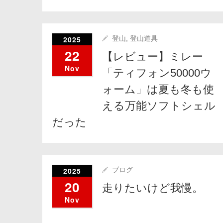
2025
登山
,
登山道具
22
【レビュー】ミレー
Nov
「ティフォン50000ウ
ォーム」は夏も冬も使
える万能ソフトシェル
だった
2025
ブログ
20
走りたいけど我慢。
Nov