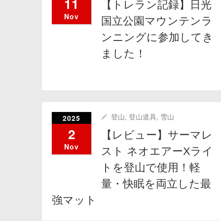
11
【トレラン記録】日光
Nov
国立公園マウンテンラ
ンニングに参加してき
ました！
2025
登山
,
登山道具
,
雪山
2
【レビュー】サーマレ
Nov
スト ネオエアーXライ
トを登山で使用！軽
量・快眠を両立した最
強マット