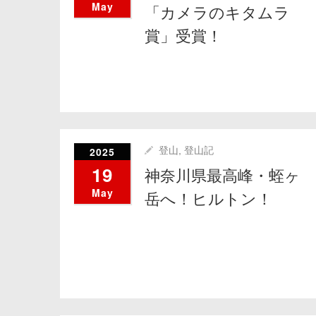
May
「カメラのキタムラ
賞」受賞！
2025
登山
,
登山記
19
神奈川県最高峰・蛭ヶ
May
岳へ！ヒルトン！