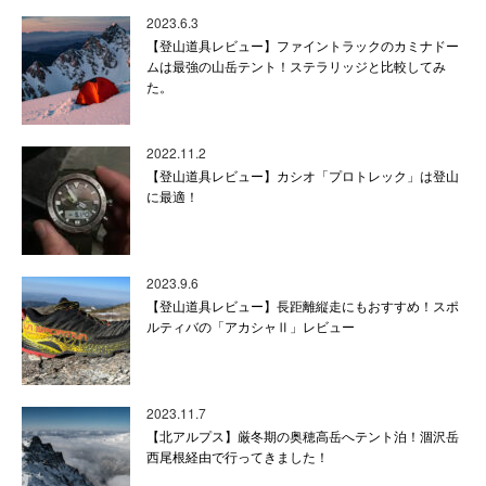
2023.6.3
【登山道具レビュー】ファイントラックのカミナドー
ムは最強の山岳テント！ステラリッジと比較してみ
た。
2022.11.2
【登山道具レビュー】カシオ「プロトレック」は登山
に最適！
2023.9.6
【登山道具レビュー】長距離縦走にもおすすめ！スポ
ルティバの「アカシャⅡ」レビュー
2023.11.7
【北アルプス】厳冬期の奥穂高岳へテント泊！涸沢岳
西尾根経由で行ってきました！